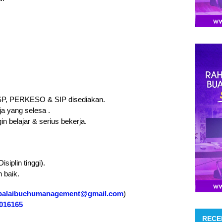
P, PERKESO & SIP disediakan.
ja yang selesa .
n belajar & serius bekerja.
siplin tinggi).
 baik.
balaibuchumanagement@gmail.com
)
016165
RECE