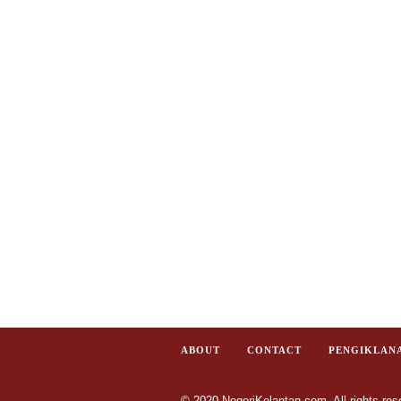
ABOUT
CONTACT
PENGIKLAN
© 2020 NegeriKelantan.com. All rights res