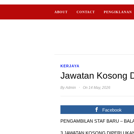
ABOUT
CONTACT
PENGIKLANAN
KERJAYA
Jawatan Kosong D
·
By
Admin
On 14 May, 2026
Facebook
PENGAMBILAN STAF BARU – BALAI 
3 JAWATAN KOSONG DIPERLUKAN