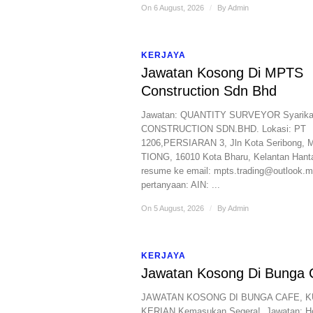
On 6 August, 2026
/
By
Admin
KERJAYA
Jawatan Kosong Di MPTS
Construction Sdn Bhd
Jawatan: QUANTITY SURVEYOR Syarika
CONSTRUCTION SDN.BHD. Lokasi: PT
1206,PERSIARAN 3, Jln Kota Seribong,
TIONG, 16010 Kota Bharu, Kelantan Hant
resume ke email: mpts.trading@outlook.
pertanyaan: AIN: ...
On 5 August, 2026
/
By
Admin
KERJAYA
Jawatan Kosong Di Bunga 
JAWATAN KOSONG DI BUNGA CAFE, 
KERIAN ​Kemasukan Segera! ​ Jawatan: ​H