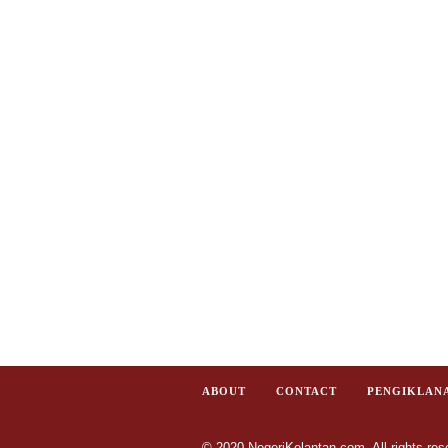
ABOUT
CONTACT
PENGIKLAN
© 2020 NegeriKelantan.com. All rights res