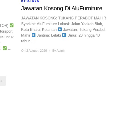
KERJAYA
Jawatan Kosong Di AluFurniture
JAWATAN KOSONG: TUKANG PERABOT MAHIR
​Syarikat: AluFurniture Lokasi: Jalan Yaakob Biah,
OTOR)
Kota Bharu, Kelantan ​
Jawatan: Tukang Perabot
rsport
Mahir
Jantina: Lelaki
Umur: 23 hingga 40
ra untuk
tahun ...
r
t:
...
On 2 August, 2026
/
By
Admin
 »