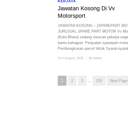
KERJAYA
Jawatan Kosong Di Vv
Motorsport
JAWATAN KOSONG – (SPAREPART M
JURUJUAL SPARE PART MOTOR Vv Moto
(Kota Bharu) sedang mencari pekerja sege
bantu bahagian: Penjualan sparepart moto
Pembungkusan parcel tiktok Syarat-syara
On 4 August, 2026
/
By
Admin
1
2
3
…
215
Next Page