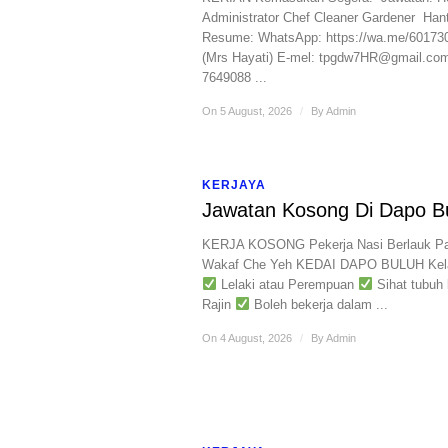
Administrator ​Chef ​Cleaner ​Gardener ​ Han
Resume: ​WhatsApp: https://wa.me/60173
(Mrs Hayati) ​E-mel: tpgdw7HR@gmail.com 
7649088 ...
On 5 August, 2026
/
By
Admin
KERJAYA
Jawatan Kosong Di Dapo B
KERJA KOSONG Pekerja Nasi Berlauk Pa
Wakaf Che Yeh KEDAI DAPO BULUH Kel
Lelaki atau Perempuan
Sihat tubuh
Rajin
Boleh bekerja dalam ...
On 4 August, 2026
/
By
Admin