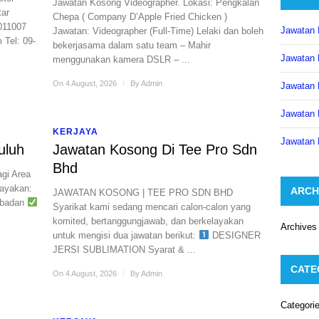
Jawatan Kosong Videographer. Lokasi: Pengkalan
tar
Chepa ( Company D’Apple Fried Chicken )
011007
Jawatan 
Jawatan: Videographer (Full-Time) Lelaki dan boleh
​Tel: 09-
bekerjasama dalam satu team – Mahir
Jawatan 
menggunakan kamera DSLR – ...
On 4 August, 2026
/
By
Admin
Jawatan 
Jawatan 
KERJAYA
Jawatan 
uluh
Jawatan Kosong Di Tee Pro Sdn
Bhd
gi Area
ayakan:
ARCH
JAWATAN KOSONG | TEE PRO SDN BHD ​
 badan
Syarikat kami sedang mencari calon-calon yang
komited, bertanggungjawab, dan berkelayakan
Archives
untuk mengisi dua jawatan berikut: ​
DESIGNER
JERSI SUBLIMATION Syarat & ...
CATE
On 4 August, 2026
/
By
Admin
Categori