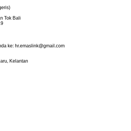
eris)
n Tok Bali
19
nda ke: hr.emaslink@gmail.com
aru, Kelantan