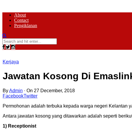
About
Contact
Pengiklanan
Kerjaya
Jawatan Kosong Di Emaslink
By
Admin
·
On 27 December, 2018
Facebook
Twitter
Permohonan adalah terbuka kepada warga negeri Kelantan ya
Antara jawatan kosong yang ditawarkan adalah seperti berikut
1) Receptionist