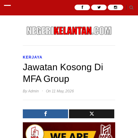
KERJAYA
Jawatan Kosong Di
MFA Group
·
By
Admin
On 11 May, 2026