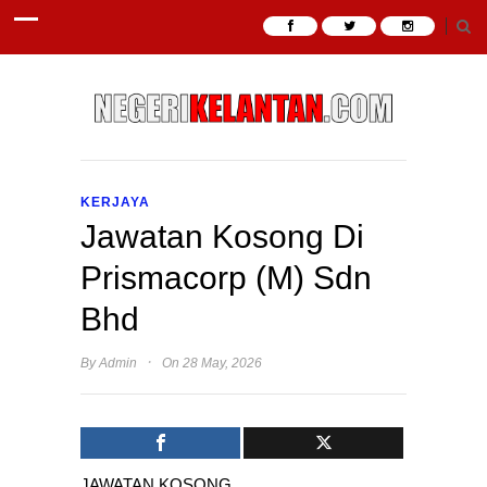
KERJAYA
Jawatan Kosong Di
Prismacorp (M) Sdn
Bhd
·
By
Admin
On 28 May, 2026
JAWATAN KOSONG