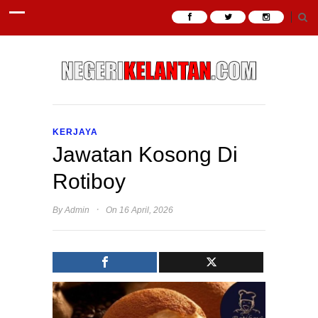
KERJAYA
Jawatan Kosong Di
Rotiboy
·
By
Admin
On 16 April, 2026