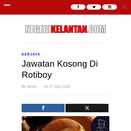
KERJAYA
Jawatan Kosong Di
Rotiboy
·
By
Admin
On 27 July, 2026