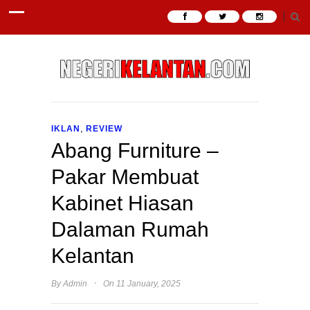
,
IKLAN
REVIEW
Abang Furniture –
Pakar Membuat
Kabinet Hiasan
Dalaman Rumah
Kelantan
·
By
Admin
On 11 January, 2025