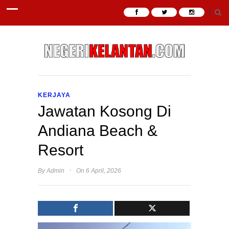
KERJAYA
Jawatan Kosong Di
Andiana Beach &
Resort
·
By
Admin
On 6 April, 2026