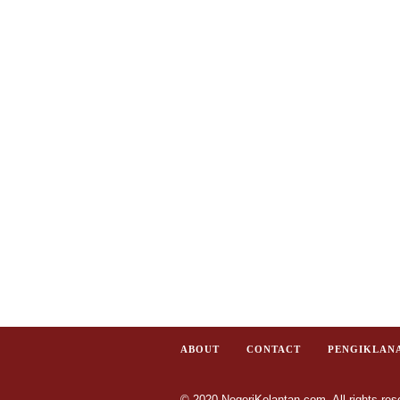
ABOUT
CONTACT
PENGIKLAN
© 2020 NegeriKelantan.com. All rights res