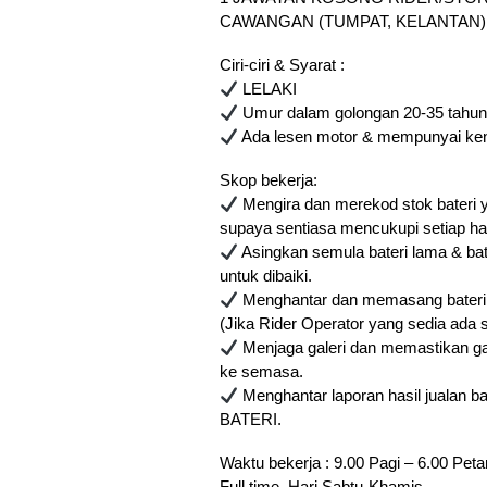
CAWANGAN (TUMPAT, KELANTAN)
Ciri-ciri & Syarat :
LELAKI
Umur dalam golongan 20-35 tahu
Ada lesen motor & mempunyai ke
Skop bekerja:
Mengira dan merekod stok bateri y
supaya sentiasa mencukupi setiap ha
Asingkan semula bateri lama & bate
untuk dibaiki.
Menghantar dan memasang bateri p
(Jika Rider Operator yang sedia ada si
Menjaga galeri dan memastikan ga
ke semasa.
Menghantar laporan hasil jualan ba
BATERI.
Waktu bekerja : 9.00 Pagi – 6.00 Pet
Full time, Hari Sabtu-Khamis