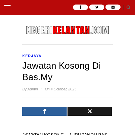
KERJAYA
Jawatan Kosong Di
Bas.My
·
By
Admin
On 4 October, 2025
JAWATAN KOSONG – JURUPANDU BAS