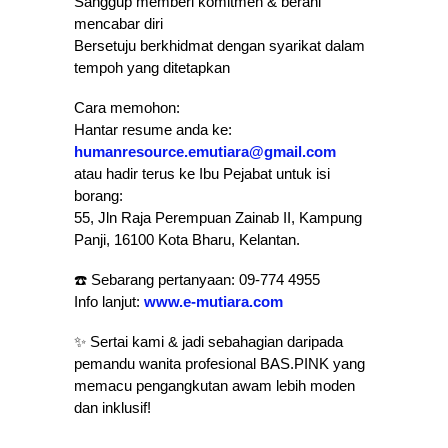
Sanggup memberi komitmen & berani
mencabar diri
Bersetuju berkhidmat dengan syarikat dalam
tempoh yang ditetapkan
Cara memohon:
Hantar resume anda ke:
humanresource.emutiara@gmail.com
atau hadir terus ke Ibu Pejabat untuk isi
borang:
55, Jln Raja Perempuan Zainab II, Kampung
Panji, 16100 Kota Bharu, Kelantan.
☎️ Sebarang pertanyaan: 09-774 4955
Info lanjut:
www.e-mutiara.com
✨ Sertai kami & jadi sebahagian daripada
pemandu wanita profesional BAS.PINK yang
memacu pengangkutan awam lebih moden
dan inklusif!