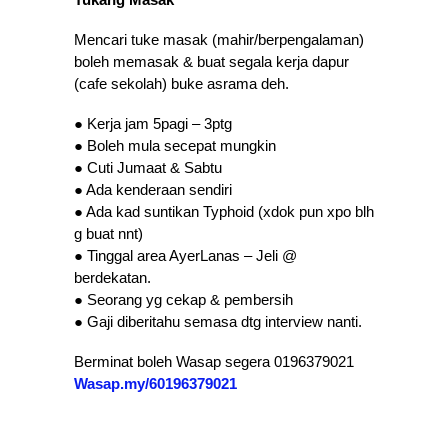
Mencari tuke masak (mahir/berpengalaman)
boleh memasak & buat segala kerja dapur
(cafe sekolah) buke asrama deh.
● Kerja jam 5pagi – 3ptg
● Boleh mula secepat mungkin
● Cuti Jumaat & Sabtu
● Ada kenderaan sendiri
● Ada kad suntikan Typhoid (xdok pun xpo blh
g buat nnt)
● Tinggal area AyerLanas – Jeli @
berdekatan.
● Seorang yg cekap & pembersih
● Gaji diberitahu semasa dtg interview nanti.
Berminat boleh Wasap segera 0196379021
Wasap.my/60196379021