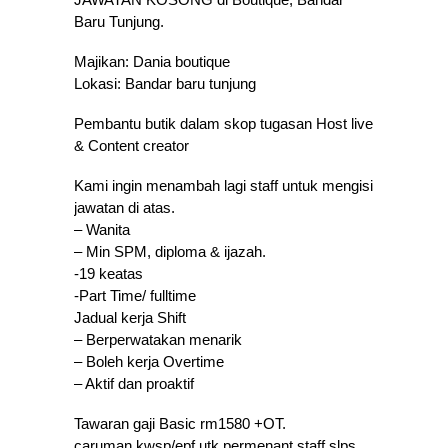
Baru Tunjung.
Majikan: Dania boutique
Lokasi: Bandar baru tunjung
Pembantu butik dalam skop tugasan Host live
& Content creator
Kami ingin menambah lagi staff untuk mengisi
jawatan di atas.
– Wanita
– Min SPM, diploma & ijazah.
-19 keatas
-Part Time/ fulltime
Jadual kerja Shift
– Berperwatakan menarik
– Boleh kerja Overtime
– Aktif dan proaktif
Tawaran gaji Basic rm1580 +OT.
caruman kwsp/epf utk permenant staff slps