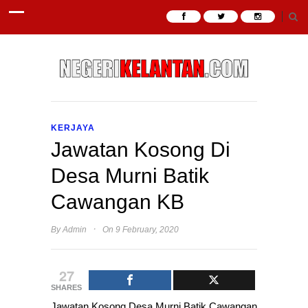
KERJAYA
Jawatan Kosong Di
Desa Murni Batik
Cawangan KB
·
By
Admin
On 9 February, 2020
27
SHARES
Jawatan Kosong Desa Murni Batik Cawangan