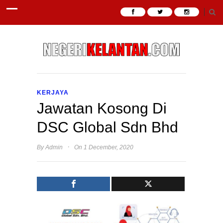
KERJAYA
Jawatan Kosong Di
DSC Global Sdn Bhd
·
By
Admin
On 1 December, 2020