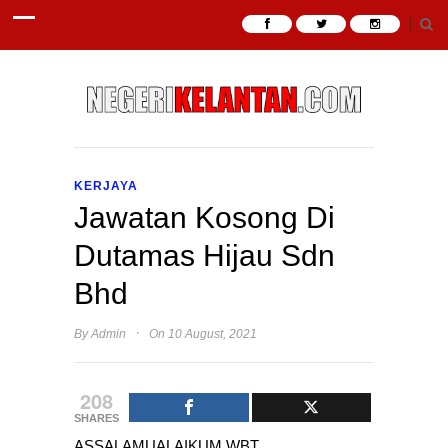
KERJAYA
Jawatan Kosong Di
Dutamas Hijau Sdn
Bhd
·
By
Admin
On 10 August, 2021
208
SHARES
ASSALAMUALAIKUM WBT