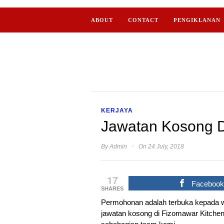
ABOUT
CONTACT
PENGIKLANAN
KERJAYA
Jawatan Kosong D
·
By
Admin
On 24 July, 2018
17
Faceboo
SHARES
Permohonan adalah terbuka kepada 
jawatan kosong di Fizomawar Kitchen 