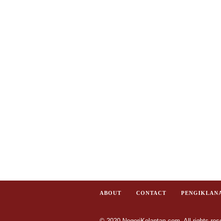
ABOUT
CONTACT
PENGIKLAN
© 2020 NegeriKelantan.com. All rights res