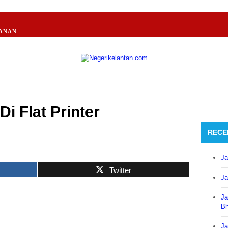
ANAN
i Flat Printer
RECE
Ja
Twitter
Ja
Ja
B
Ja