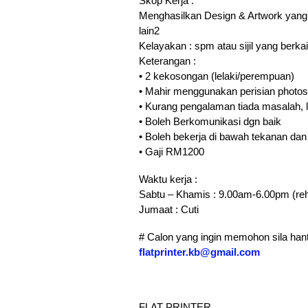
Skop Kerja :
Menghasilkan Design & Artwork yang Kr
lain2
Kelayakan : spm atau sijil yang berka
Keterangan :
• 2 kekosongan (lelaki/perempuan)
• Mahir menggunakan perisian photosho
• Kurang pengalaman tiada masalah, la
• Boleh Berkomunikasi dgn baik
• Boleh bekerja di bawah tekanan dan
• Gaji RM1200
Waktu kerja :
Sabtu – Khamis : 9.00am-6.00pm (r
Jumaat : Cuti
# Calon yang ingin memohon sila hant
flatprinter.kb@gmail.com
FLAT PRINTER