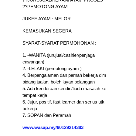
??PEMOTONG AYAM
JUKEE AYAM : MELOR
KEMASUKAN SEGERA
SYARAT-SYARAT PERMOHONAN :
1. -WANITA (jurujual/cashier/penjaga
cawangan)
2. -LELAKI (pemotong ayam )
4. Berpengalaman dan pernah bekerja dlm
bidang jualan, boleh layan pelanggan
5. Ada kenderaan sendiri/tiada masalah ke
tempat kerja
6. Jujur, positif, fast learner dan serius utk
bekerja
7. SOPAN dan Peramah
www.wasap.my/60129214383