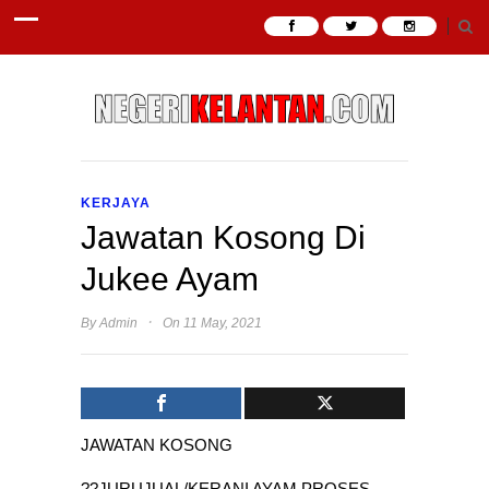
KERJAYA
Jawatan Kosong Di
Jukee Ayam
·
By
Admin
On 11 May, 2021
JAWATAN KOSONG
??JURUJUAL/KERANI AYAM PROSES