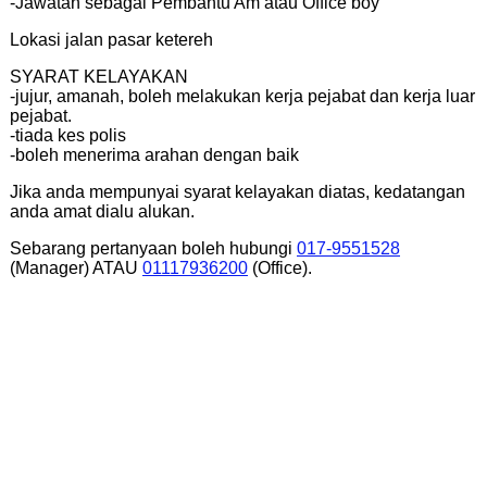
-Jawatan sebagai Pembantu Am atau Office boy
Lokasi jalan pasar ketereh
SYARAT KELAYAKAN
-jujur, amanah, boleh melakukan kerja pejabat dan kerja luar
pejabat.
-tiada kes polis
-boleh menerima arahan dengan baik
Jika anda mempunyai syarat kelayakan diatas, kedatangan
anda amat dialu alukan.
Sebarang pertanyaan boleh hubungi
017-9551528
(Manager) ATAU
01117936200
(Office).