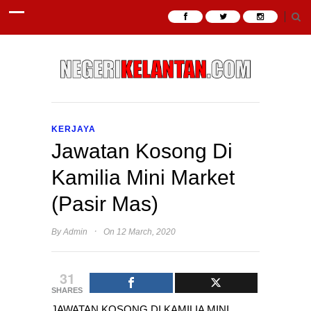
KERJAYA
Jawatan Kosong Di
Kamilia Mini Market
(Pasir Mas)
·
By
Admin
On 12 March, 2020
31
SHARES
JAWATAN KOSONG DI KAMILIA MINI