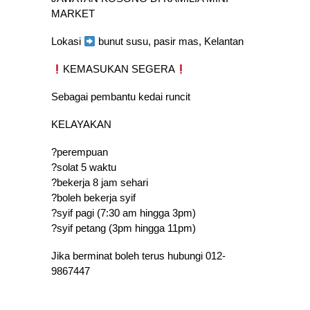
MARKET
Lokasi
bunut susu, pasir mas, Kelantan
KEMASUKAN SEGERA
Sebagai pembantu kedai runcit
KELAYAKAN
?perempuan
?solat 5 waktu
?bekerja 8 jam sehari
?boleh bekerja syif
?syif pagi (7:30 am hingga 3pm)
?syif petang (3pm hingga 11pm)
Jika berminat boleh terus hubungi 012-
9867447