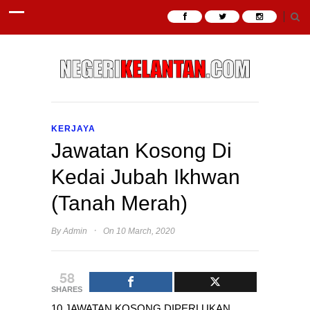
KERJAYA
Jawatan Kosong Di
Kedai Jubah Ikhwan
(Tanah Merah)
·
By
Admin
On 10 March, 2020
58
SHARES
10 JAWATAN KOSONG DIPERLUKAN