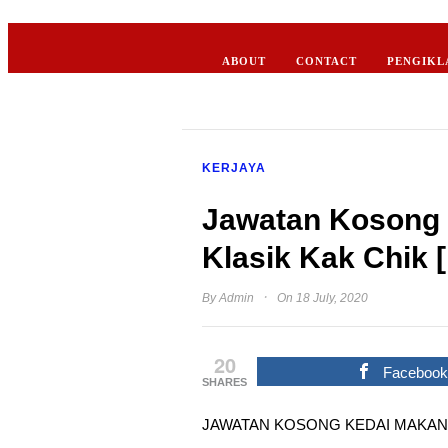
ABOUT
CONTACT
PENGIKL
KERJAYA
Jawatan Kosong 
Klasik Kak Chik 
·
By
Admin
On 18 July, 2020
20
Faceboo
SHARES
JAWATAN KOSONG KEDAI MAKAN N