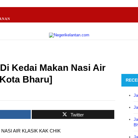
ANAN
Di Kedai Makan Nasi Air
[Kota Bharu]
RECE
Ja
Ja
k
Twitter
Ja
B
ASI AIR KLASIK KAK CHIK
Ja