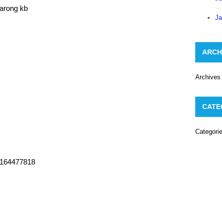
garong kb
Ja
ARCH
Archives
CATE
Categori
164477818