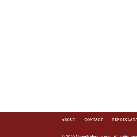
ABOUT
CONTACT
PENGIKLAN
© 2020 NegeriKelantan.com. All rights res