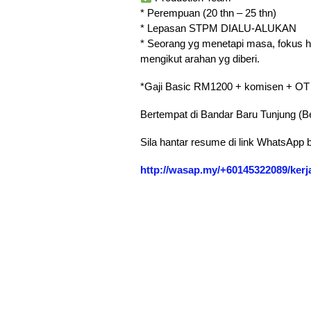
* Perempuan (20 thn – 25 thn)
* Lepasan STPM DIALU-ALUKAN
* Seorang yg menetapi masa, fokus he
mengikut arahan yg diberi.
*Gaji Basic RM1200 + komisen + OT
Bertempat di Bandar Baru Tunjung (B
Sila hantar resume di link WhatsApp 
http://wasap.my/+60145322089/k