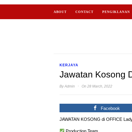
ABOUT
CONTACT
PENGIKLANAN
KERJAYA
Jawatan Kosong D
·
By
Admin
On 28 March, 2022
Facebook
JAWATAN KOSONG di OFFICE Lady Bos
Production Team