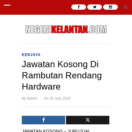
KERJAYA
Jawatan Kosong Di
Rambutan Rendang
Hardware
·
By
Admin
On 30 July, 2026
JAWATAN KOSONG – JURUJUAL