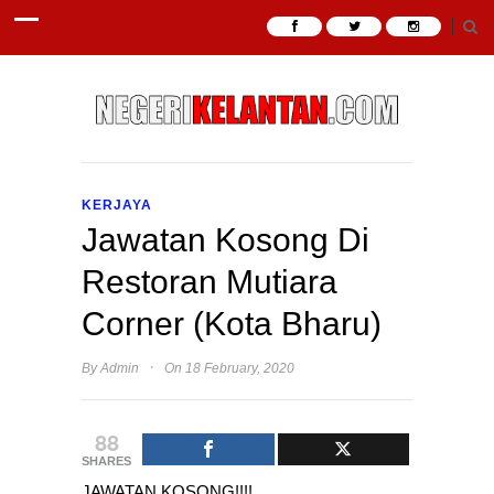
KERJAYA
Jawatan Kosong Di
Restoran Mutiara
Corner (Kota Bharu)
·
By
Admin
On 18 February, 2020
88
SHARES
JAWATAN KOSONG!!!!