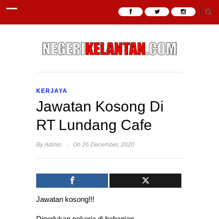
KERJAYA
Jawatan Kosong Di
RT Lundang Cafe
·
By
Admin
On 26 December, 2020
Jawatan kosong!!!
Diperlukan pekerja di bahagian