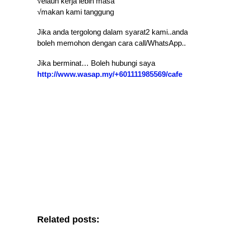
√elaun kerja lebih masa
√makan kami tanggung
Jika anda tergolong dalam syarat2 kami..anda
boleh memohon dengan cara call/WhatsApp..
Jika berminat… Boleh hubungi saya
‪http://www.wasap.my/+601111985569/cafe
Related posts: