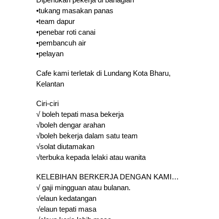
•tukang masakan panas
•team dapur
•penebar roti canai
•pembancuh air
•pelayan
Cafe kami terletak di Lundang Kota Bharu,
Kelantan
Ciri-ciri
√ boleh tepati masa bekerja
√boleh dengar arahan
√boleh bekerja dalam satu team
√solat diutamakan
√terbuka kepada lelaki atau wanita
KELEBIHAN BERKERJA DENGAN KAMI…
√ gaji mingguan atau bulanan.
√elaun kedatangan
√elaun tepati masa