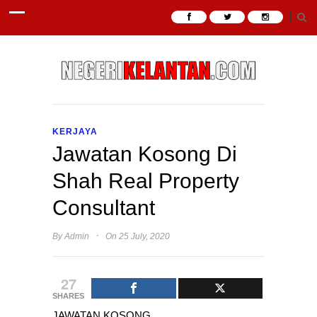
KERJAYA
Jawatan Kosong Di
Shah Real Property
Consultant
·
By
Admin
On 25 July, 2020
27
SHARES
JAWATAN KOSONG