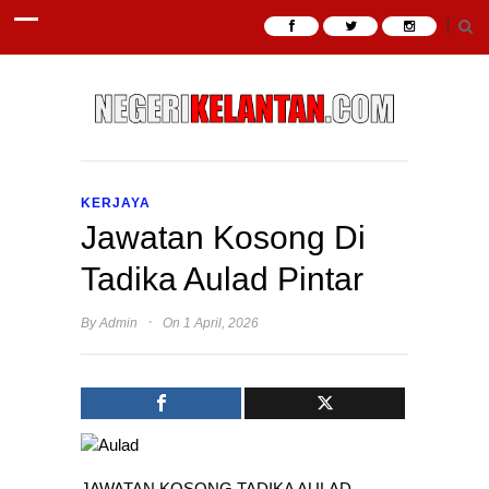
KERJAYA
Jawatan Kosong Di
Tadika Aulad Pintar
·
By
Admin
On 1 April, 2026
JAWATAN KOSONG TADIKA AULAD