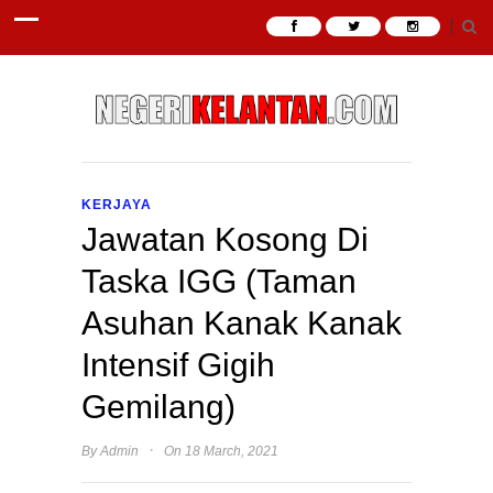
KERJAYA
Jawatan Kosong Di
Taska IGG (Taman
Asuhan Kanak Kanak
Intensif Gigih
Gemilang)
·
By
Admin
On 18 March, 2021