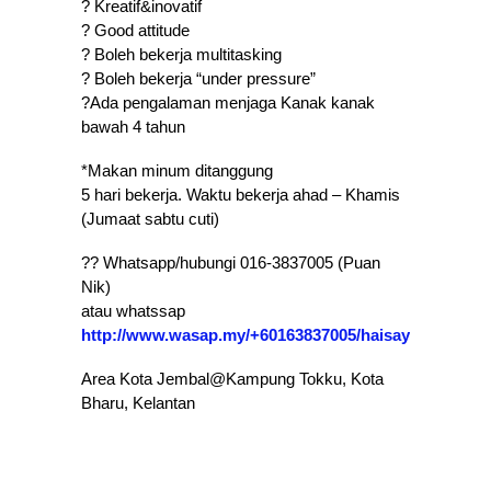
? Kreatif&inovatif
? Good attitude
? Boleh bekerja multitasking
? Boleh bekerja “under pressure”
?Ada pengalaman menjaga Kanak kanak
bawah 4 tahun
*Makan minum ditanggung
5 hari bekerja. Waktu bekerja ahad – Khamis
(Jumaat sabtu cuti)
?? Whatsapp/hubungi 016-3837005 (Puan
Nik)
atau whatssap
http://www.wasap.my/+60163837005/haisayanakkerja
Area Kota Jembal@Kampung Tokku, Kota
Bharu, Kelantan