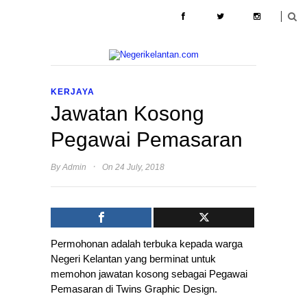
ABOUT
CONTACT
PENGIKLANAN
KERJAYA
Jawatan Kosong
Pegawai Pemasaran
·
By
Admin
On 24 July, 2018
Permohonan adalah terbuka kepada warga
Negeri Kelantan yang berminat untuk
memohon jawatan kosong sebagai Pegawai
Pemasaran di Twins Graphic Design.