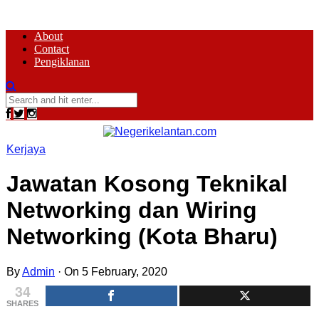
About
Contact
Pengiklanan
Kerjaya
Jawatan Kosong Teknikal
Networking dan Wiring
Networking (Kota Bharu)
By
Admin
·
On 5 February, 2020
34
SHARES