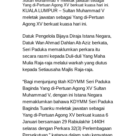
Sultan Muhammad V meletak jawatan sebagai
Yang di-Pertuan Agong XV berkuat kuasa hari ini.
KUALA LUMPUR – Sultan Muhammad V
meletak jawatan sebagai Yang di-Pertuan
Agong XV berkuat kuasa hari ini.
Datuk Pengelola Bijaya Diraja Istana Negara,
Datuk Wan Ahmad Dahlan Ab Aziz berkata,
Seri Paduka memaklumkan perkara itu
secara rasmi kepada Duli-duli Yang Maha
Mulia Raja-raja melalui warkah yang diutus
kepada Setiausaha Majlis Raja-raja.
“Bagi menjunjung titah KDYMM Seri Paduka
Baginda Yang di-Pertuan Agong XV Sultan
Muhammad V, dengan ini Istana Negara
memaklumkan bahawa KDYMM Seri Paduka
Baginda Tuanku meletak jawatan sebagai
Yang di-Pertuan Agong XV berkuat kuasa 6
Januari bersamaan 29 Rabiulakhir 1440H
selaras dengan Perkara 32(3) Perlembagaan
Persekutuan,” katanya dalam satu kenyataan