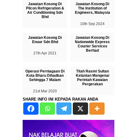
Jawatan Kosong Di
Jawatan Kosong Di
Pilcon Refrigeration &
The Institution of
Air Conditioning Sdn
Engineers, Malaysia
Bhd
10th Sep 2024
21st Dec 2025
Jawatan Kosong Di
Jawatan Kosong Di
Enuur Sdn Bhd
Nationwide Express
Courier Services
Berhad
27th Apr 2021
06th Sep 2020
Operasi Perniagaan Di
Titah Rasmi Sultan
Kota Bharu Dihadkan
Kelantan Mengenai
Sehingga 7 Malam
Perintah Kawalan
Pergerakan
21st Mar 2020
17th Mar 2020
SHARE INFO INI KEPADA RAKAN ANDA