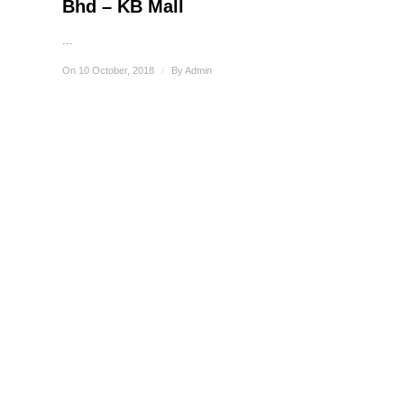
Bhd – KB Mall
...
On 10 October, 2018
/
By
Admin