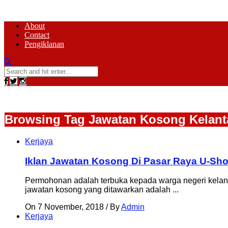
About
Contact
Pengiklanan
Browsing Tag
Jawatan Kosong Kelant
Kerjaya
Iklan Jawatan Kosong Di Pasar Raya U-Sh
Permohonan adalah terbuka kepada warga negeri kelanta
jawatan kosong yang ditawarkan adalah ...
On 7 November, 2018
/
By
Admin
Kerjaya