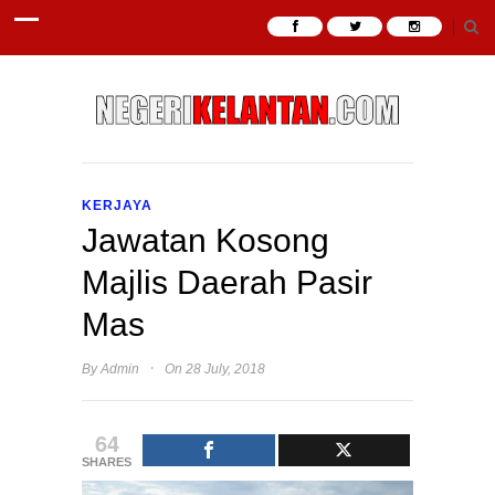
KERJAYA
Jawatan Kosong
Majlis Daerah Pasir
Mas
·
By
Admin
On 28 July, 2018
64
SHARES