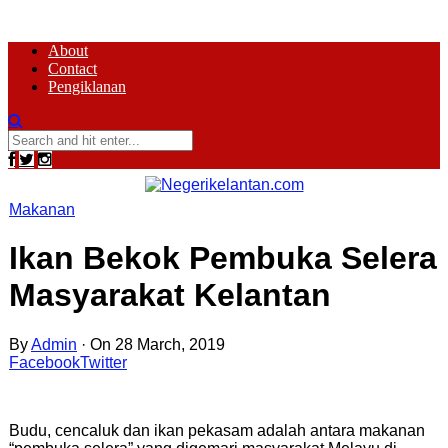
About
Contact
Pengiklanan
Makanan
Ikan Bekok Pembuka Selera
Masyarakat Kelantan
By
Admin
·
On 28 March, 2019
Facebook
Twitter
Budu, cencaluk dan ikan pekasam adalah antara makanan