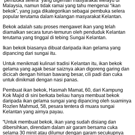
“pembuka selera” yang digemari masyarakat Melayu di
Malaysia, namun tidak ramai yang tahu mengenai “ikan
bekok”, yang juga dikategorikan sebagai pembuka selera
popular terutama dalam kalangan masyarakat Kelantan.
Bekok adalah satu proses mengawet ikan yang telah
diamalkan secara turun-temurun oleh penduduk Kelantan
terutama yang tinggal di tebing Sungai Kelantan.
Ikan bekok biasanya dibuat daripada ikan gelama yang
dipancing dari sungai itu.
Untuk menikmati kulinari tradisi Kelantan itu, ikan bekok
gelama yang agak besar saiznya akan digoreng garing dan
dicicah dengan hirisan bawang besar, cili padi dan cuka
untuk dinikmati dengan nasi panas.
Pembuat ikan bekok, Hasmah Mamat, 60, dari Kampung
Kok Majid di sini berkata beliau hanya membuat bekok
daripada ikan gelama sungai yang dipancing oleh suaminya
Rozlen Mahmud, 58, pesara tentera di muara sungai
Kelantan yang airnya payau.
“Untuk membuat bekok, ikan yang sudah disiang dan
dibersihkan, direndam dalam air garam bersama cuka
selama 30 minit atau dilumur dengan garam secukupnya