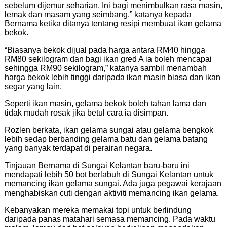
sebelum dijemur seharian. Ini bagi menimbulkan rasa masin,
lemak dan masam yang seimbang,” katanya kepada
Bernama ketika ditanya tentang resipi membuat ikan gelama
bekok.
“Biasanya bekok dijual pada harga antara RM40 hingga
RM80 sekilogram dan bagi ikan gred A ia boleh mencapai
sehingga RM90 sekilogram,” katanya sambil menambah
harga bekok lebih tinggi daripada ikan masin biasa dan ikan
segar yang lain.
Seperti ikan masin, gelama bekok boleh tahan lama dan
tidak mudah rosak jika betul cara ia disimpan.
Rozlen berkata, ikan gelama sungai atau gelama bengkok
lebih sedap berbanding gelama batu dan gelama batang
yang banyak terdapat di perairan negara.
Tinjauan Bernama di Sungai Kelantan baru-baru ini
mendapati lebih 50 bot berlabuh di Sungai Kelantan untuk
memancing ikan gelama sungai. Ada juga pegawai kerajaan
menghabiskan cuti dengan aktiviti memancing ikan gelama.
Kebanyakan mereka memakai topi untuk berlindung
daripada panas matahari semasa memancing. Pada waktu