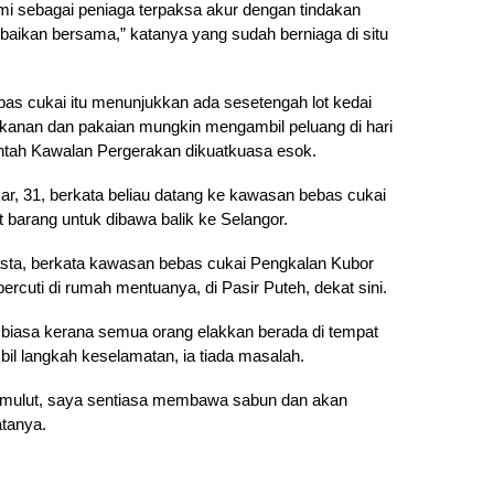
i sebagai peniaga terpaksa akur dengan tindakan
ebaikan bersama,” katanya yang sudah berniaga di situ
ebas cukai itu menunjukkan ada sesetengah lot kedai
kanan dan pakaian mungkin mengambil peluang di hari
intah Kawalan Pergerakan dikuatkuasa esok.
r, 31, berkata beliau datang ke kawasan bebas cukai
 barang untuk dibawa balik ke Selangor.
wasta, berkata kawasan bebas cukai Pengkalan Kubor
 bercuti di rumah mentuanya, di Pasir Puteh, dekat sini.
ti biasa kerana semua orang elakkan berada di tempat
il langkah keselamatan, ia tiada masalah.
 mulut, saya sentiasa membawa sabun dan akan
atanya.