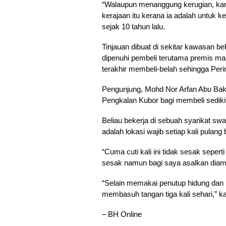
“Walaupun menanggung kerugian, kam
kerajaan itu kerana ia adalah untuk k
sejak 10 tahun lalu.
Tinjauan dibuat di sekitar kawasan b
dipenuhi pembeli terutama premis ma
terakhir membeli-belah sehingga Per
Pengunjung, Mohd Nor Arfan Abu Baka
Pengkalan Kubor bagi membeli sedikit
Beliau bekerja di sebuah syarikat s
adalah lokasi wajib setiap kali pulang
“Cuma cuti kali ini tidak sesak seper
sesak namun bagi saya asalkan diamb
“Selain memakai penutup hidung dan
membasuh tangan tiga kali sehari,” k
– BH Online