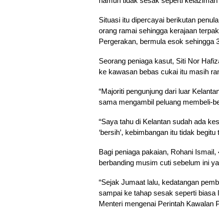
namun tidak sesak seperti kelaziman
Situasi itu dipercayai berikutan p
orang ramai sehingga kerajaan terpa
Pergerakan, bermula esok sehingga 3
Seorang peniaga kasut, Siti Nor Haf
ke kawasan bebas cukai itu masih ram
“Majoriti pengunjung dari luar Kelan
sama mengambil peluang membeli-bela
“Saya tahu di Kelantan sudah ada k
‘bersih’, kebimbangan itu tidak begitu 
Bagi peniaga pakaian, Rohani Ismail
berbanding musim cuti sebelum ini ya
“Sejak Jumaat lalu, kedatangan pembel
sampai ke tahap sesak seperti biasa 
Menteri mengenai Perintah Kawalan P