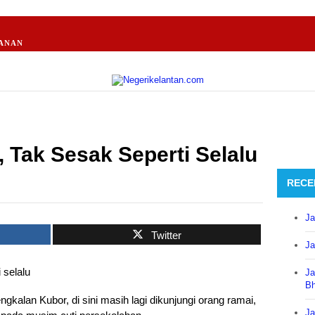
ANAN
 Tak Sesak Seperti Selalu
RECE
Ja
Twitter
Ja
Ja
B
alan Kubor, di sini masih lagi dikunjungi orang ramai,
Ja