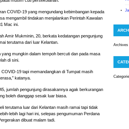
 pada musim cuti persekolahan.
Ja
enularan COVID-19 yang mengundang kebimbangan kepada
ksa mengambil tindakan menjalankan Perintah Kawalan
1 Mac ini.
ARCH
izah Amir Mukminin, 20, berkata kedatangan pengunjung
ai terutama dari luar Kelantan.
Archives
tan yang mungkin dalam tempoh bercuti dan pada masa
h di sini.
CATE
es COVID-19 tapi memandangkan di Tumpat masih
Categori
terasa,” katanya.
, 45, jumlah pengunjung dirasakannya agak berkurangan
ng boleh dianggap sesak luar biasa.
i terutama luar dari Kelantan masih ramai tapi tidak
lebih-lebih lagi hari ini, selepas pengumuman Perdana
ergerakan dibuat malam tadi.