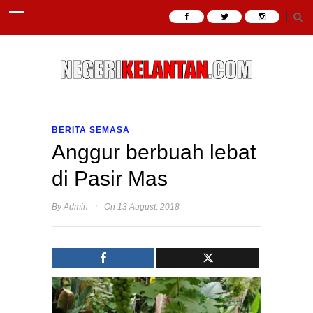
BERITA SEMASA
Anggur berbuah lebat
di Pasir Mas
·
By
Admin
On 13 August, 2018