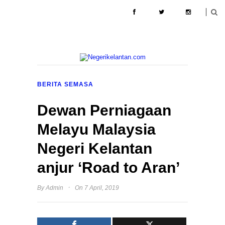
ABOUT
CONTACT
PENGIKLANAN
BERITA SEMASA
Dewan Perniagaan
Melayu Malaysia
Negeri Kelantan
anjur ‘Road to Aran’
·
By
Admin
On 7 April, 2019