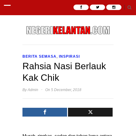
,
BERITA SEMASA
INSPIRASI
Rahsia Nasi Berlauk
Kak Chik
·
By
Admin
On 5 December, 2018
Murah, ringkas, sedap dan tahan lama antara