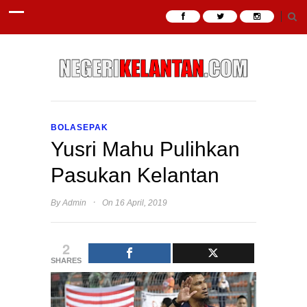
BOLASEPAK
Yusri Mahu Pulihkan
Pasukan Kelantan
·
By
Admin
On 16 April, 2019
2
SHARES